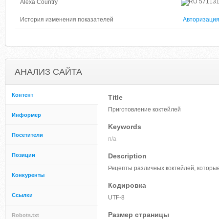
57113
Alexa Country
История изменения показателей
Авторизаци
АНАЛИЗ САЙТА
Контент
Title
Приготовление коктейлей
Информер
Keywords
Посетители
n/a
Позиции
Description
Рецепты различных коктейлей, которы
Конкуренты
Кодировка
Ссылки
UTF-8
Размер страницы
Robots.txt