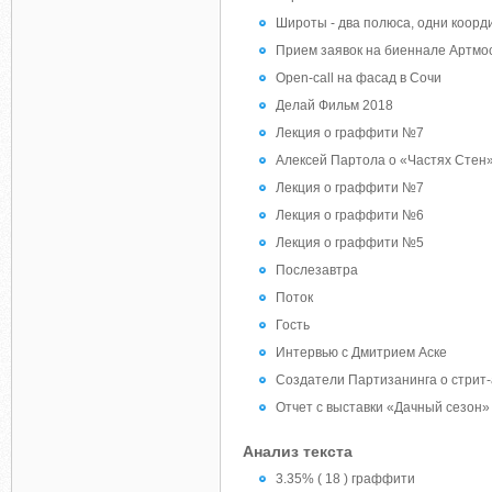
Широты - два полюса, одни коор
Прием заявок на биеннале Артм
Open-call на фасад в Сочи
Делай Фильм 2018
Лекция о граффити №7
Алексей Партола о «Частях Стен
Лекция о граффити №7
Лекция о граффити №6
Лекция о граффити №5
Послезавтра
Поток
Гость
Интервью с Дмитрием Аске
Создатели Партизанинга о стрит
Отчет с выставки «Дачный сезон»
Анализ текста
3.35% ( 18 ) граффити