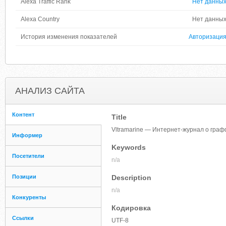
Alexa Traffic Rank
Нет данны
Alexa Country
Нет данны
История изменения показателей
Авторизаци
АНАЛИЗ САЙТА
Контент
Title
Vltramarine — Интернет-журнал о графф
Информер
Keywords
Посетители
n/a
Позиции
Description
n/a
Конкуренты
Кодировка
Ссылки
UTF-8