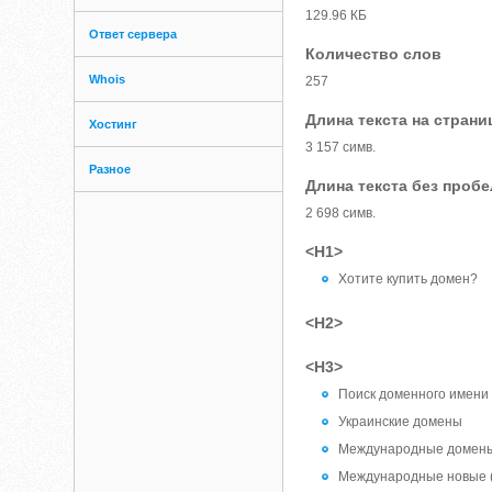
129.96 КБ
Ответ сервера
Количество слов
Whois
257
Длина текста на страни
Хостинг
3 157 симв.
Разное
Длина текста без проб
2 698 симв.
<H1>
Хотите купить домен?
<H2>
<H3>
Поиск доменного имени
Украинские домены
Международные домен
Международные новые 