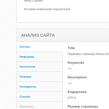
Alexa Country
История изменения показателей
АНАЛИЗ САЙТА
Контент
Title
Парковая страница Imena.UA
Информер
Keywords
Посетители
n/a
Позиции
Description
n/a
Конкуренты
Кодировка
Ссылки
UTF-8
Размер страницы
Robots.txt