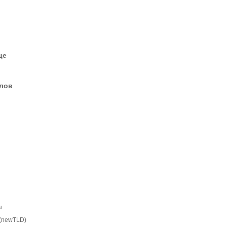
це
елов
ы
(newTLD)