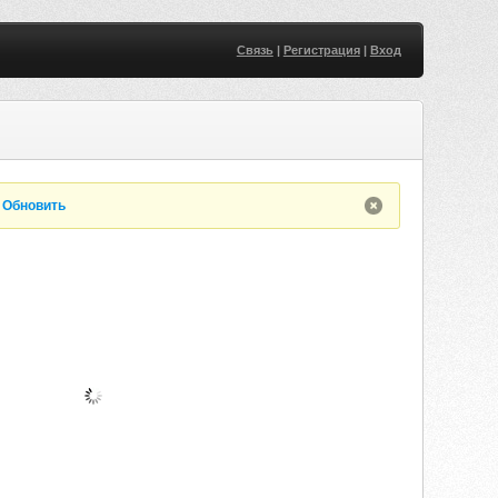
Связь
|
Регистрация
|
Вход
.
Обновить