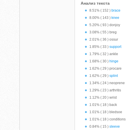
Анализ текста
8.51% ( 152 )
brace
8.00% ( 143 )
knee
5.20% ( 93 ) donjoy
3.08% ( 55 ) breg
2.01% ( 36 ) ossur
1.85% ( 33 )
support
1.79% ( 32 ) ankle
1.68% ( 30 )
hinge
1.62% ( 29 ) procare
1.62% ( 29 )
splint
1.34% ( 24 ) neoprene
1.29% ( 23 ) arthritis
1.12% ( 20 ) wrist
1.01% ( 18 ) back
1.01% ( 18 ) bledsoe
1.01% ( 18 ) conditions
0.84% ( 15 )
sleeve