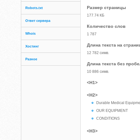
Размер страницы
Robots.txt
177.74 КБ
Ответ сервера
Количество слов
Whois
1 787
Длина текста на страни
Хостинг
12 782 симв.
Разное
Длина текста без проб
10 886 симв.
<H1>
<H2>
Durable Medical Equipmen
OUR EQUIPMENT
CONDITIONS
<H3>