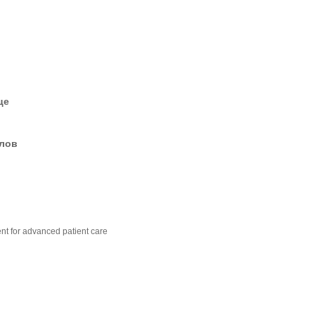
це
елов
t for advanced patient care