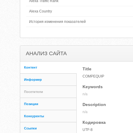
Alexa Traffic Rank
Alexa Country
История изменения показателей
АНАЛИЗ САЙТА
Контент
Title
COMPEQUIP
Информер
Keywords
Посетители
n/a
Позиции
Description
n/a
Конкуренты
Кодировка
Ссылки
UTF-8