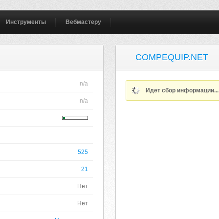
Инструменты
Вебмастеру
COMPEQUIP.NET
n/a
Идет сбор информации..
n/a
525
21
Нет
Нет