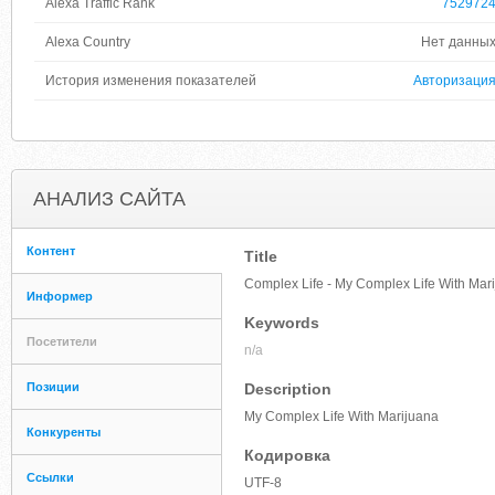
Alexa Traffic Rank
752972
Alexa Country
Нет данны
История изменения показателей
Авторизаци
АНАЛИЗ САЙТА
Контент
Title
Complex Life - My Complex Life With Mar
Информер
Keywords
Посетители
n/a
Позиции
Description
My Complex Life With Marijuana
Конкуренты
Кодировка
Ссылки
UTF-8