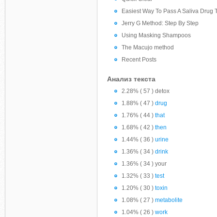
Easiest Way To Pass A Saliva Drug 
Jerry G Method: Step By Step
Using Masking Shampoos
The Macujo method
Recent Posts
Анализ текста
2.28% ( 57 ) detox
1.88% ( 47 )
drug
1.76% ( 44 )
that
1.68% ( 42 )
then
1.44% ( 36 )
urine
1.36% ( 34 )
drink
1.36% ( 34 ) your
1.32% ( 33 )
test
1.20% ( 30 )
toxin
1.08% ( 27 )
metabolite
1.04% ( 26 )
work