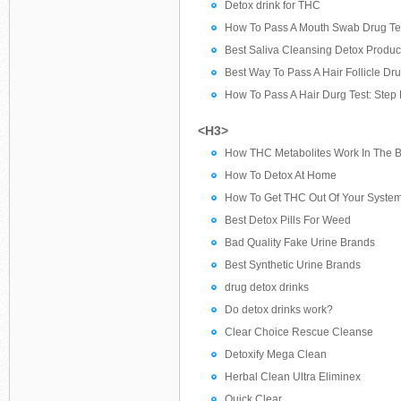
Detox drink for THC
How To Pass A Mouth Swab Drug Te
Best Saliva Cleansing Detox Produc
Best Way To Pass A Hair Follicle Dr
How To Pass A Hair Durg Test: Step
<H3>
How THC Metabolites Work In The 
How To Detox At Home
How To Get THC Out Of Your Syste
Best Detox Pills For Weed
Bad Quality Fake Urine Brands
Best Synthetic Urine Brands
drug detox drinks
Do detox drinks work?
Clear Choice Rescue Cleanse
Detoxify Mega Clean
Herbal Clean Ultra Eliminex
Quick Clear