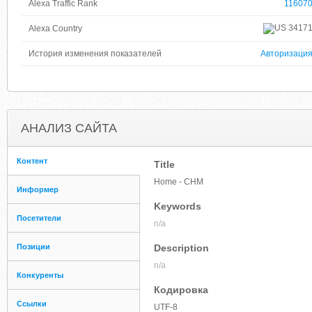
Alexa Traffic Rank
11607
3417
Alexa Country
История изменения показателей
Авторизаци
АНАЛИЗ САЙТА
Контент
Title
Home - CHM
Информер
Keywords
Посетители
n/a
Позиции
Description
n/a
Конкуренты
Кодировка
Ссылки
UTF-8