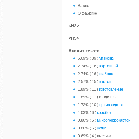
Важно
О фабрике
<H2>
<H3>
Анализ текста
6.69% ( 39 )
упаковки
2.74% ( 16 )
картонной
2.74% ( 16 )
фабрик
2.57% ( 15 )
картон
1.89% ( 11 )
изготовление
1.89% ( 11 ) конди-пак
1.72% ( 10 )
производство
1.03% ( 6 )
коробок
0.86% ( 5 )
микрогофрокартон
0.86% ( 5 )
услуг
0.69% ( 4 ) высечка