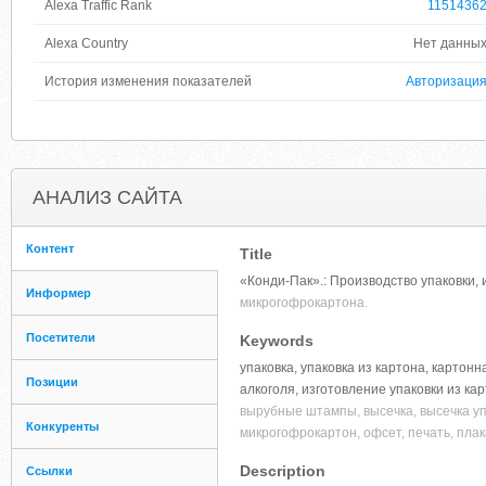
Alexa Traffic Rank
1151436
Alexa Country
Нет данны
История изменения показателей
Авторизаци
АНАЛИЗ САЙТА
Контент
Title
«Конди-Пак».: Производство упаковки, 
Информер
микрогофрокартона.
Посетители
Keywords
упаковка, упаковка из картона, картонн
Позиции
алкоголя, изготовление упаковки из ка
вырубные штампы, высечка, высечка упа
Конкуренты
микрогофрокартон, офсет, печать, плак
Description
Ссылки