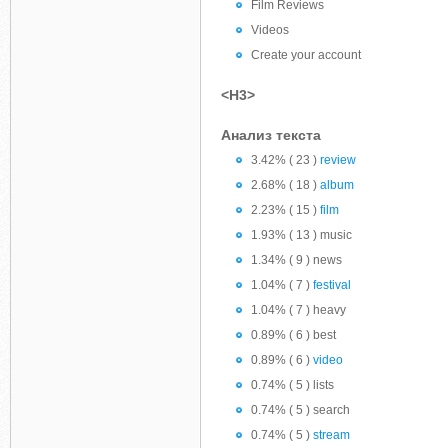
Film Reviews
Videos
Create your account
<H3>
Анализ текста
3.42% ( 23 )
review
2.68% ( 18 )
album
2.23% ( 15 )
film
1.93% ( 13 ) music
1.34% ( 9 ) news
1.04% ( 7 )
festival
1.04% ( 7 ) heavy
0.89% ( 6 ) best
0.89% ( 6 )
video
0.74% ( 5 ) lists
0.74% ( 5 ) search
0.74% ( 5 )
stream