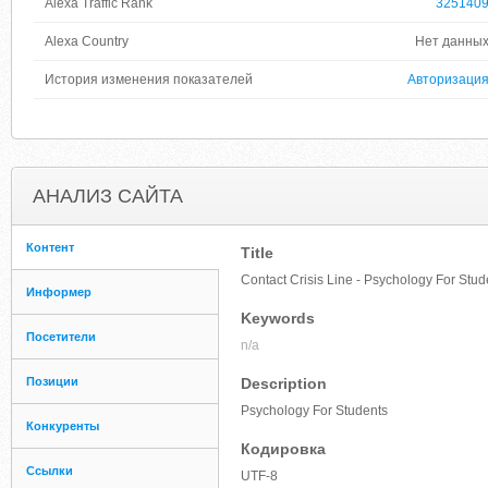
Alexa Traffic Rank
325140
Alexa Country
Нет данны
История изменения показателей
Авторизаци
АНАЛИЗ САЙТА
Контент
Title
Contact Crisis Line - Psychology For Stud
Информер
Keywords
Посетители
n/a
Позиции
Description
Psychology For Students
Конкуренты
Кодировка
Ссылки
UTF-8