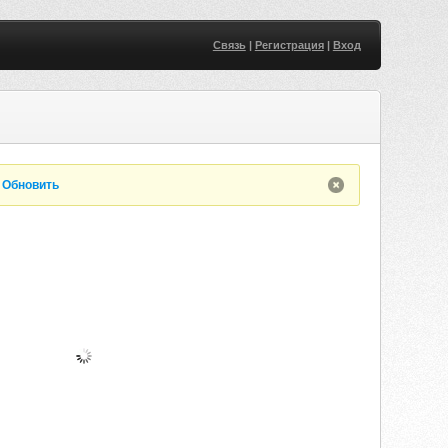
Связь
|
Регистрация
|
Вход
.
Обновить