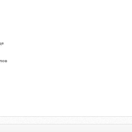
це
елов