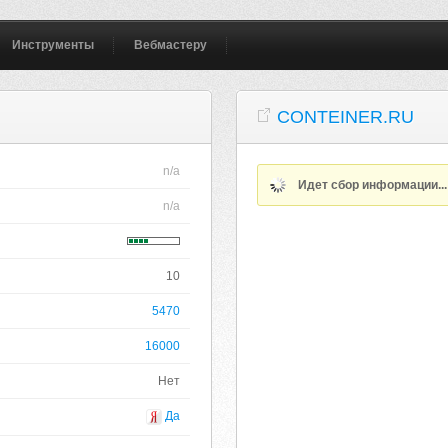
Инструменты
Вебмастеру
CONTEINER.RU
n/a
Идет сбор информации..
n/a
10
5470
16000
Нет
Да