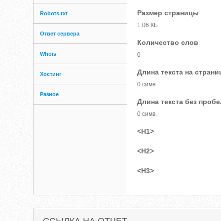
Размер страницы
Robots.txt
1.06 КБ
Ответ сервера
Количество слов
Whois
0
Длина текста на страни
Хостинг
0 симв.
Разное
Длина текста без проб
0 симв.
<H1>
<H2>
<H3>