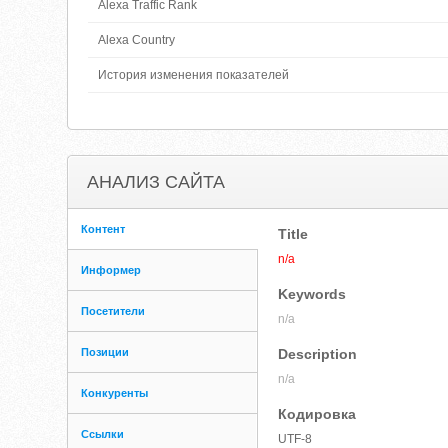
Alexa Traffic Rank
Alexa Country
История изменения показателей
АНАЛИЗ САЙТА
Контент
Title
n/a
Информер
Keywords
Посетители
n/a
Позиции
Description
n/a
Конкуренты
Кодировка
Ссылки
UTF-8