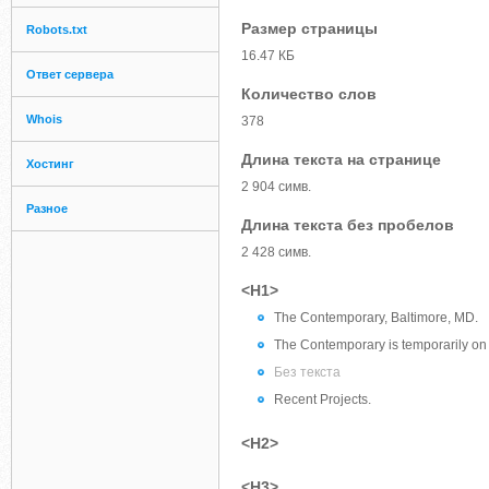
Размер страницы
Robots.txt
16.47 КБ
Ответ сервера
Количество слов
Whois
378
Длина текста на странице
Хостинг
2 904 симв.
Разное
Длина текста без пробелов
2 428 симв.
<H1>
The Contemporary, Baltimore, MD.
The Contemporary is temporarily on 
Без текста
Recent Projects.
<H2>
<H3>