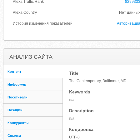
Alexa Traffic Rank
829933
Alexa Country
Нет данны
История изменения показателей
Авторизаци
АНАЛИЗ САЙТА
Контент
Title
The Contemporary, Baltimore, MD.
Информер
Keywords
Посетители
n/a
Позиции
Description
n/a
Конкуренты
Кодировка
Ссылки
UTF-8