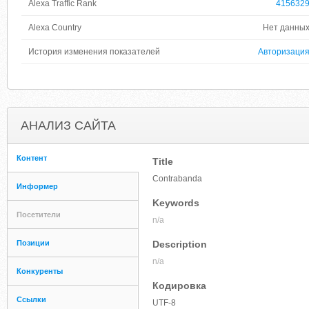
Alexa Traffic Rank
415632
Alexa Country
Нет данны
История изменения показателей
Авторизаци
АНАЛИЗ САЙТА
Контент
Title
Contrabanda
Информер
Keywords
Посетители
n/a
Позиции
Description
n/a
Конкуренты
Кодировка
Ссылки
UTF-8