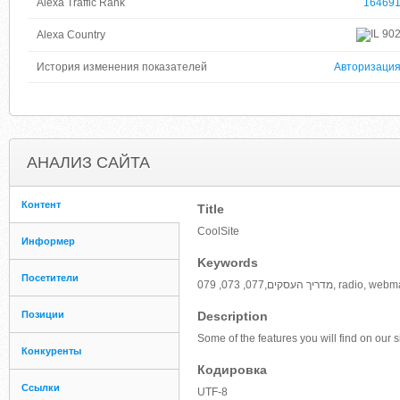
Alexa Traffic Rank
16469
90
Alexa Country
История изменения показателей
Авторизаци
АНАЛИЗ САЙТА
Контент
Title
CoolSite
Информер
Keywords
Посетители
Позиции
Description
Some of the features you will find on our si
Конкуренты
Кодировка
Ссылки
UTF-8