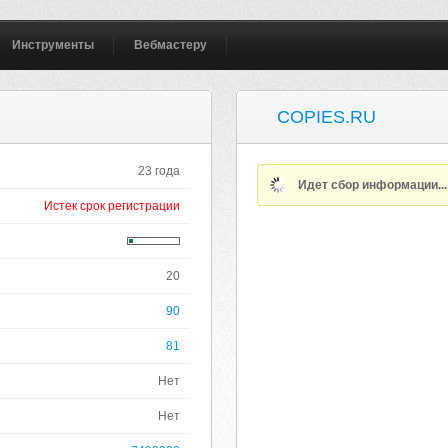
Инструменты
Вебмастеру
COPIES.RU
23 года
Идет сбор информации..
Истек срок регистрации
20
90
81
Нет
Нет