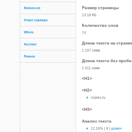
Размер страницы
Robots.txt
13.18 КБ
Ответ сервера
Количество слов
Whois
74
Длина текста на страни
Хостинг
1 107 симв.
Разное
Длина текста без проб
1 011 симв.
<H1>
<H2>
copies.ru
<H3>
Анализ текста
12.16% ( 9 )
домен