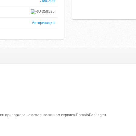
7490399
359585
Авторизация
омен припаркован с использованием сервиса DomainParking.ru