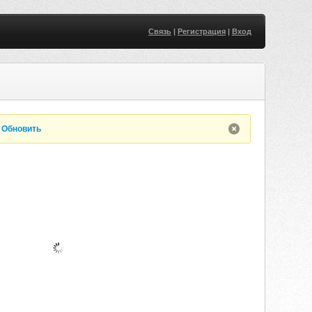
Связь
|
Регистрация
|
Вход
.
Обновить