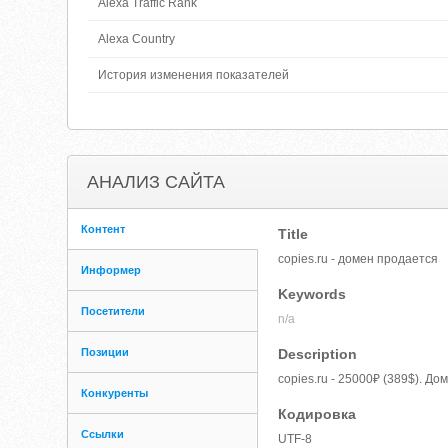
Alexa Traffic Rank
Alexa Country
История изменения показателей
АНАЛИЗ САЙТА
Контент
Title
copies.ru - домен продается
Информер
Keywords
Посетители
n/a
Позиции
Description
copies.ru - 25000₽ (389$). Д
Конкуренты
Кодировка
Ссылки
UTF-8