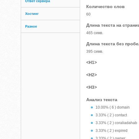
Ответ сервера
Количество слов
Хостинг
60
Длина текста на страни
Разное
465 симв.
Длина текста без проб
395 симв.
<H1>
<H2>
<H3>
Анализ текста
10.00% ( 6 ) domain
3.33% ( 2 ) contact
3.33% ( 2 ) coraliadahab
3.33% ( 2 ) expired
3.33% ( 2 ) owner