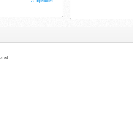
Авторизация
pired