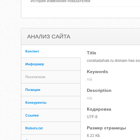
История изменения показателей
АНАЛИЗ САЙТА
Контент
Title
coraliadahab.ru domain has ex
Информер
Keywords
Посетители
n/a
Позиции
Description
n/a
Конкуренты
Кодировка
Ссылки
UTF-8
Размер страницы
Robots.txt
6.22 КБ