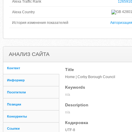
Alexa Traffic Rank
126591
4280
Alexa Country
История изменения показателей
Авторизаци
АНАЛИЗ САЙТА
Контент
Title
Home | Corby Borough Council
Информер
Keywords
Посетители
n/a
Позиции
Description
n/a
Конкуренты
Кодировка
Ссылки
UTF-8