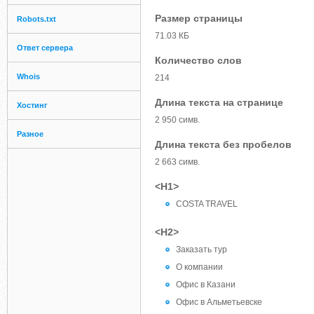
Размер страницы
Robots.txt
71.03 КБ
Ответ сервера
Количество слов
Whois
214
Длина текста на странице
Хостинг
2 950 симв.
Разное
Длина текста без пробелов
2 663 симв.
<H1>
COSTA TRAVEL
<H2>
Заказать тур
О компании
Офис в Казани
Офис в Альметьевске