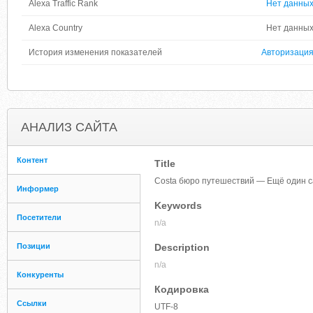
Alexa Traffic Rank
Нет данны
Alexa Country
Нет данны
История изменения показателей
Авторизаци
АНАЛИЗ САЙТА
Контент
Title
Costa бюро путешествий — Ещё один с
Информер
Keywords
Посетители
n/a
Позиции
Description
n/a
Конкуренты
Кодировка
Ссылки
UTF-8