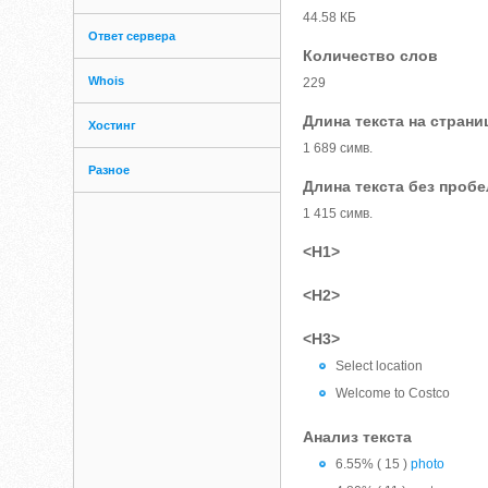
44.58 КБ
Ответ сервера
Количество слов
Whois
229
Длина текста на страни
Хостинг
1 689 симв.
Разное
Длина текста без проб
1 415 симв.
<H1>
<H2>
<H3>
Select location
Welcome to Costco
Анализ текста
6.55% ( 15 )
photo