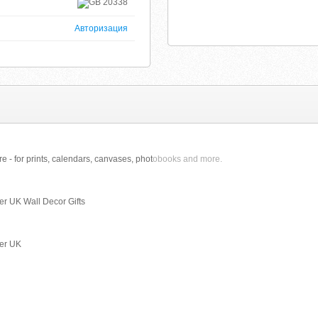
20338
Авторизация
 - for prints, calendars, canvases, phot
obooks and more.
r UK Wall Decor Gifts
er UK