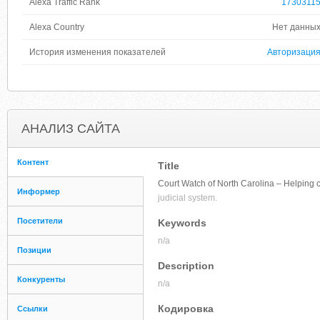
Alexa Traffic Rank
1730311
Alexa Country
Нет данны
История изменения показателей
Авторизаци
АНАЛИЗ САЙТА
Контент
Title
Court Watch of North Carolina – Helping 
Информер
judicial system.
Посетители
Keywords
n/a
Позиции
Description
Конкуренты
n/a
Кодировка
Ссылки