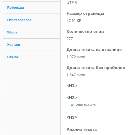
UTF-8
Robots.txt
Размер страницы
Ответ сервера
47.61 КБ
Количество слов
Whois
277
Хостинг
Длина текста на странице
1 972 симв.
Разное
Длина текста без пробелов
1 647 симв.
<H1>
<H2>
Who We Are
<H3>
Анализ текста