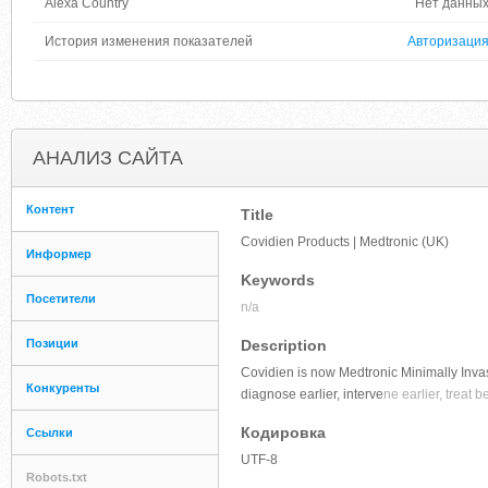
Alexa Country
Нет данны
История изменения показателей
Авторизаци
АНАЛИЗ САЙТА
Контент
Title
Covidien Products | Medtronic (UK)
Информер
Keywords
Посетители
n/a
Позиции
Description
Covidien is now Medtronic Minimally Inva
Конкуренты
diagnose earlier, interve
ne earlier, treat b
Кодировка
Ссылки
UTF-8
Robots.txt