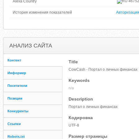
4675
Alexa Country
История изменения показателей
Авторизаци
АНАЛИЗ САЙТА
Контент
Title
CowCash - Портал о личных финансах
Информер
Keywords
Посетители
n/a
Позиции
Description
Портал о личных финансах
Конкуренты
Кодировка
Ссылки
UTF-8
Размер страницы
Robots.txt