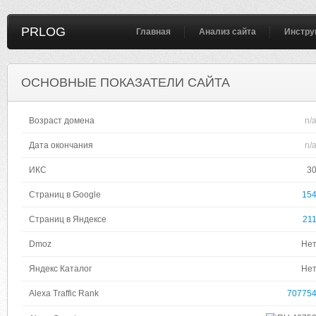
PRLOG
Главная
Анализ сайта
Инстру
ОСНОВНЫЕ ПОКАЗАТЕЛИ САЙТА
Возраст домена
n/
Дата окончания
n/
ИКС
3
Страниц в Google
15
Страниц в Яндексе
21
Dmoz
Не
Яндекс Каталог
Не
Alexa Traffic Rank
70775