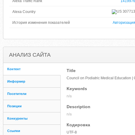
Alexa Traffic Rank
141997
30771
Alexa Country
История изменения показателей
Авторизаци
АНАЛИЗ САЙТА
Контент
Title
Council on Podiatric Medical Education 
Информер
Keywords
Посетители
n/a
Позиции
Description
n/a
Конкуренты
Кодировка
Ссылки
UTF-8