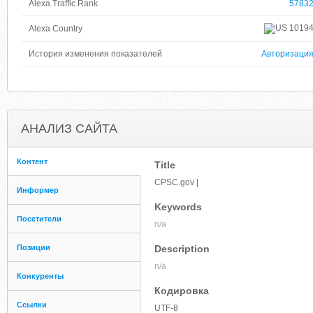
Alexa Traffic Rank
5783
1019
Alexa Country
История изменения показателей
Авторизаци
АНАЛИЗ САЙТА
Контент
Title
CPSC.gov |
Информер
Keywords
Посетители
n/a
Позиции
Description
n/a
Конкуренты
Кодировка
Ссылки
UTF-8