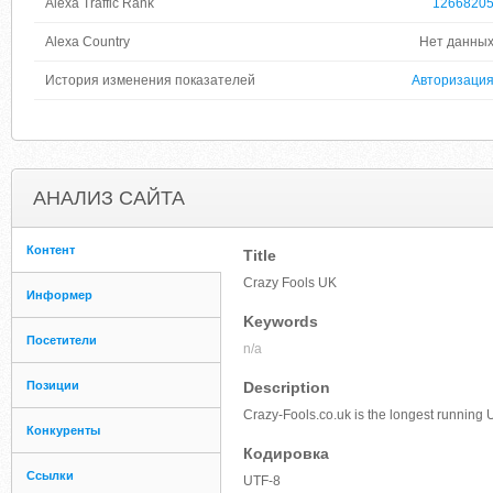
Alexa Traffic Rank
1266820
Alexa Country
Нет данны
История изменения показателей
Авторизаци
АНАЛИЗ САЙТА
Контент
Title
Crazy Fools UK
Информер
Keywords
Посетители
n/a
Позиции
Description
Crazy-Fools.co.uk is the longest running U
Конкуренты
Кодировка
Ссылки
UTF-8