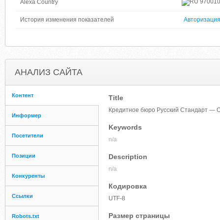
97001
Alexa Country
История изменения показателей
Авторизаци
АНАЛИЗ САЙТА
Контент
Title
Кредитное бюро Русский Стандарт — О
Информер
Keywords
Посетители
n/a
Позиции
Description
n/a
Конкуренты
Кодировка
Ссылки
UTF-8
Размер страницы
Robots.txt