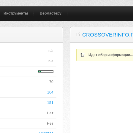
Инструменты
Вебмастеру
CROSSOVERINFO.
n/a
Идет сбор информации..
n/a
70
164
151
Нет
Нет