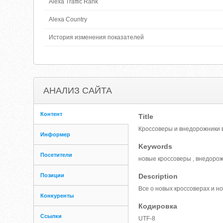
Alexa Traffic Rank
Alexa Country
История изменения показателей
АНАЛИЗ САЙТА
Контент
Title
Кроссоверы и внедорожники 
Информер
Keywords
Посетители
новые кроссоверы , внедорож
Позиции
Description
Все о новых кроссоверах и н
Конкуренты
Кодировка
Ссылки
UTF-8