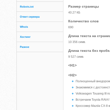
Размер страницы
Robots.txt
40.27 КБ
Ответ сервера
Количество слов
Whois
690
Длина текста на страни
Хостинг
10 356 симв.
Разное
Длина текста без проб
9 527 симв.
<H1>
<H2>
Полноценный внедорожн
Знакомимся с достоинст
Volkswagen Touareg III
Встречаем Toyota RAV4 
Кроссовер Mazda CX-8 в