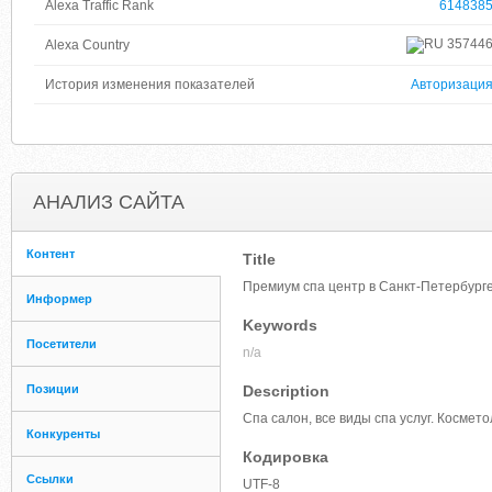
Alexa Traffic Rank
614838
35744
Alexa Country
История изменения показателей
Авторизаци
АНАЛИЗ САЙТА
Контент
Title
Премиум спа центр в Санкт-Петербурге 
Информер
Keywords
Посетители
n/a
Позиции
Description
Спа салон, все виды спа услуг. Космет
Конкуренты
Кодировка
Ссылки
UTF-8