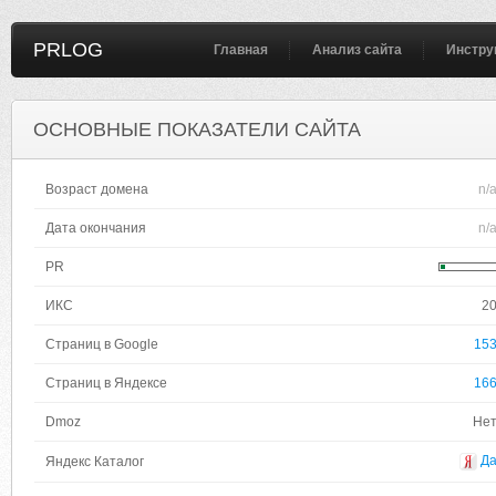
PRLOG
Главная
Анализ сайта
Инстру
ОСНОВНЫЕ ПОКАЗАТЕЛИ САЙТА
Возраст домена
n/
Дата окончания
n/
PR
ИКС
2
Страниц в Google
15
Страниц в Яндексе
16
Dmoz
Не
Д
Яндекс Каталог