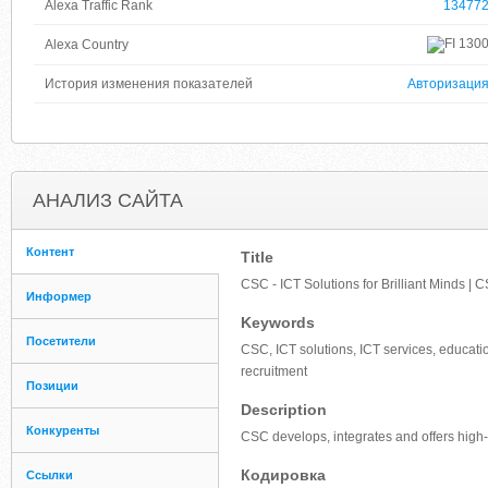
Alexa Traffic Rank
13477
130
Alexa Country
История изменения показателей
Авторизаци
АНАЛИЗ САЙТА
Контент
Title
CSC - ICT Solutions for Brilliant Minds | 
Информер
Keywords
Посетители
CSC, ICT solutions, ICT services, education
recruitment
Позиции
Description
Конкуренты
CSC develops, integrates and offers high-q
Кодировка
Ссылки