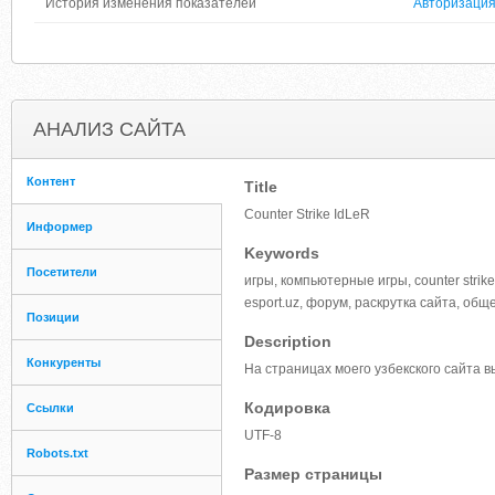
История изменения показателей
Авторизаци
АНАЛИЗ САЙТА
Контент
Title
Counter Strike IdLeR
Информер
Keywords
Посетители
игры, компьютерные игры, counter strik
esport.uz, форум, раскрутка сайта, общ
Позиции
Description
Конкуренты
На страницах моего узбекского сайта 
Кодировка
Ссылки
UTF-8
Robots.txt
Размер страницы