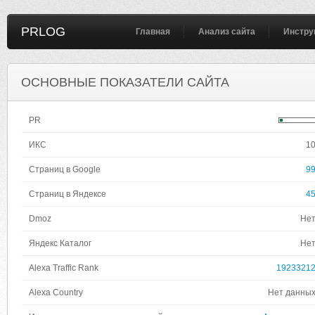
PRLOG
Главная
Анализ сайта
Инстру
ОСНОВНЫЕ ПОКАЗАТЕЛИ САЙТА
PR
ИКС
1
Страниц в Google
9
Страниц в Яндексе
4
Dmoz
Не
Яндекс Каталог
Не
Alexa Traffic Rank
1923321
Alexa Country
Нет данны