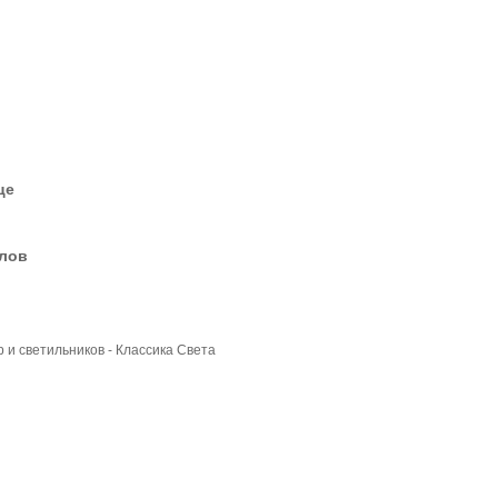
це
елов
 и светильников - Классика Света