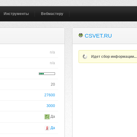
Инструменты
Вебмастеру
CSVET.RU
n/a
Идет сбор информации..
n/a
20
27600
3000
Да
Да