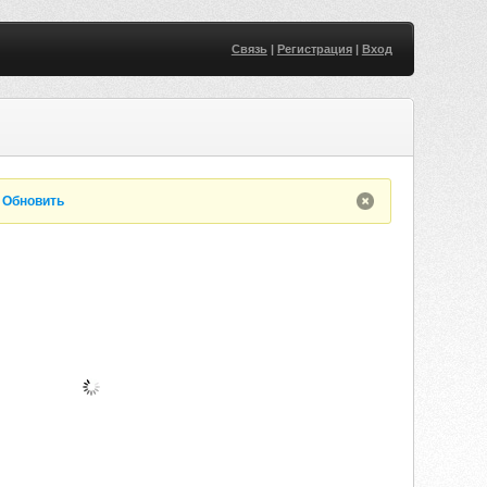
Связь
|
Регистрация
|
Вход
.
Обновить