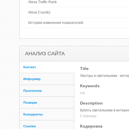
Alexa Traffic Rank
Alexa Country
История изменения показателей
АНАЛИЗ САЙТА
Контент
Title
Люстры и светильники - инте
Информер
Keywords
Посетители
n/a
Позиции
Description
Купить светильники в интерн
Конкуренты
Cтраница
Кодировка
Ссылки