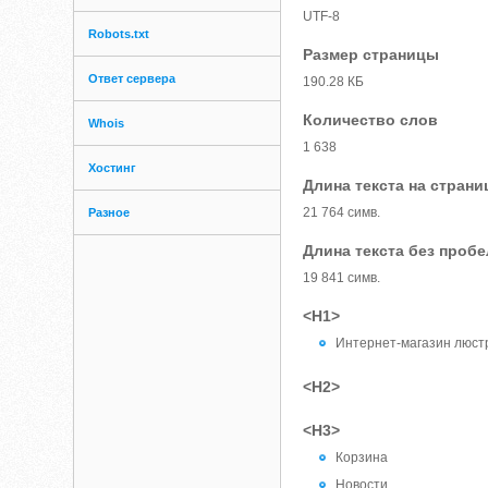
UTF-8
Robots.txt
Размер страницы
Ответ сервера
190.28 КБ
Количество слов
Whois
1 638
Хостинг
Длина текста на страни
21 764 симв.
Разное
Длина текста без проб
19 841 симв.
<H1>
Интернет-магазин люстр
<H2>
<H3>
Корзина
Новости