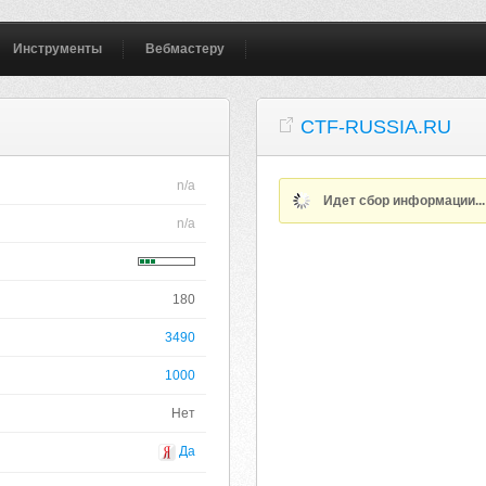
Инструменты
Вебмастеру
CTF-RUSSIA.RU
n/a
Идет сбор информации..
n/a
180
3490
1000
Нет
Да