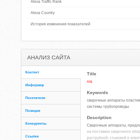
Alexa Traffic Rank
Alexa Country
История изменения показателей
АНАЛИЗ САЙТА
Контент
Title
n/a
Информер
Keywords
Посетители
сварочные аппараты пласти
системы трубопроводы
Позиции
Description
Конкуренты
Сварочные аппараты, предла
на поставках сварочного об
Ссылки
раструбной, стыковой и элек