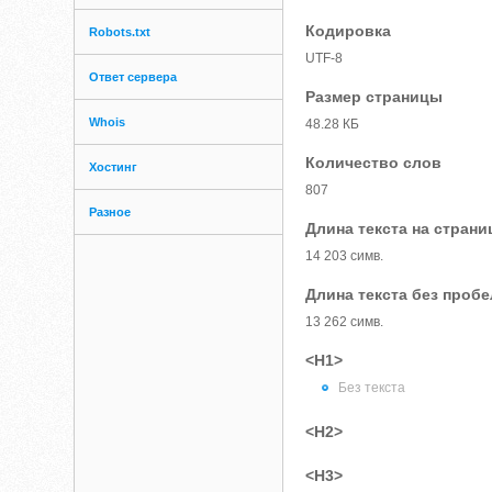
Кодировка
Robots.txt
UTF-8
Ответ сервера
Размер страницы
Whois
48.28 КБ
Количество слов
Хостинг
807
Разное
Длина текста на страни
14 203 симв.
Длина текста без проб
13 262 симв.
<H1>
Без текста
<H2>
<H3>