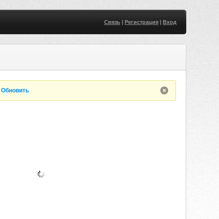
Связь
|
Регистрация
|
Вход
.
Обновить