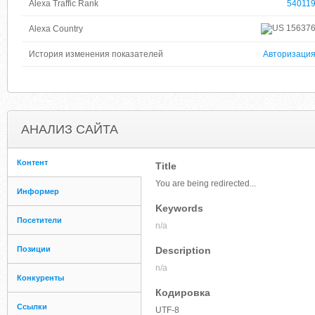
Alexa Traffic Rank
54011
15637
Alexa Country
История изменения показателей
Авторизаци
АНАЛИЗ САЙТА
Контент
Title
You are being redirected...
Информер
Keywords
Посетители
n/a
Позиции
Description
n/a
Конкуренты
Кодировка
Ссылки
UTF-8