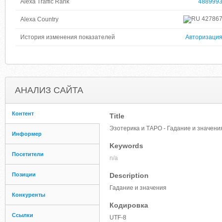
Alexa Traffic Rank
488999
42786
Alexa Country
История изменения показателей
Авторизаци
АНАЛИЗ САЙТА
Контент
Title
Эзотерика и ТАРО - Гадание и значени
Информер
Keywords
Посетители
n/a
Позиции
Description
Гадание и значения
Конкуренты
Кодировка
Ссылки
UTF-8