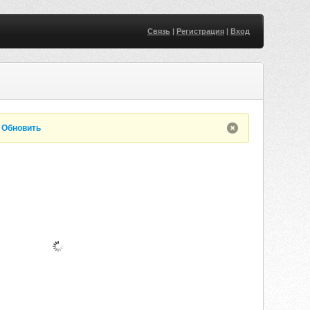
Связь
|
Регистрация
|
Вход
.
Обновить