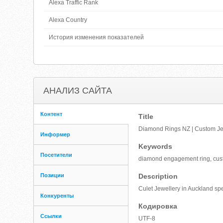
Alexa Traffic Rank
Alexa Country
История изменения показателей
АНАЛИЗ САЙТА
Контент
Title
Diamond Rings NZ | Custom Jew
Информер
Keywords
Посетители
diamond engagement ring, custo
Позиции
Description
Culet Jewellery in Auckland sp
Конкуренты
Кодировка
Ссылки
UTF-8