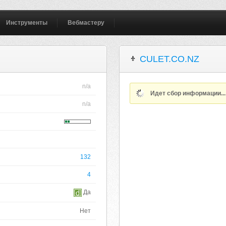
Инструменты
Вебмастеру
CULET.CO.NZ
n/a
Идет сбор информации..
n/a
132
4
Да
Нет