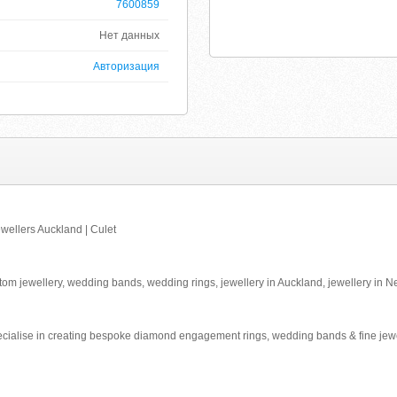
7600859
Нет данных
Авторизация
ellers Auckland | Culet
m jewellery, wedding bands, wedding rings, jewellery in Auckland, jewellery in 
ecialise in creating bespoke diamond engagement rings, wedding bands & fine jewell