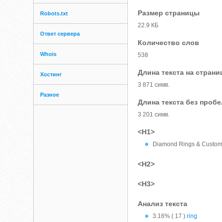
Размер страницы
Robots.txt
22.9 КБ
Ответ сервера
Количество слов
Whois
538
Длина текста на страни
Хостинг
3 871 симв.
Разное
Длина текста без проб
3 201 симв.
<H1>
Diamond Rings & Custom 
<H2>
<H3>
Анализ текста
3.16% ( 17 )
ring