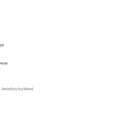
це
елов
Jewellery Auckland