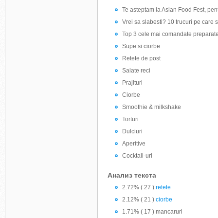
Te asteptam la Asian Food Fest, pentr
Vrei sa slabesti? 10 trucuri pe care s
Top 3 cele mai comandate preparate
Supe si ciorbe
Retete de post
Salate reci
Prajituri
Ciorbe
Smoothie & milkshake
Torturi
Dulciuri
Aperitive
Cocktail-uri
Анализ текста
2.72% ( 27 )
retete
2.12% ( 21 )
ciorbe
1.71% ( 17 ) mancaruri