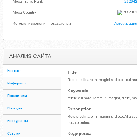
Alexa Traffic Rank
26264
206
Alexa Country
История изменения показателей
Авторизаци
АНАЛИЗ САЙТА
Контент
Title
Retete culinare in imagini si diete - culinar
Информер
Keywords
Посетители
retete culinare, retete in imagini, diete, m
Позиции
Description
Retete culinare in imagini si diete. Afla 
Конкуренты
bucate online.
Кодировка
Ссылки