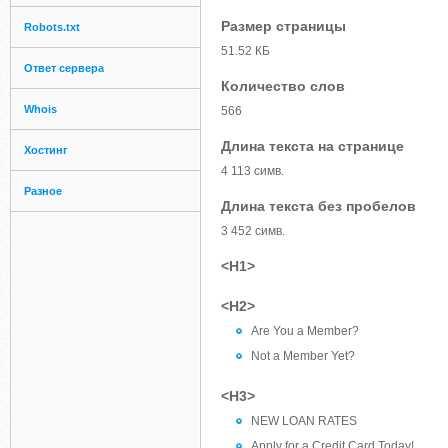
Размер страницы
Robots.txt
51.52 КБ
Ответ сервера
Количество слов
Whois
566
Длина текста на странице
Хостинг
4 113 симв.
Разное
Длина текста без пробелов
3 452 симв.
<H1>
<H2>
Are You a Member?
Not a Member Yet?
<H3>
NEW LOAN RATES
Apply for a Credit Card Today!