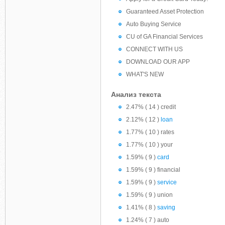
Guaranteed Asset Protection
Auto Buying Service
CU of GA Financial Services
CONNECT WITH US
DOWNLOAD OUR APP
WHAT'S NEW
Анализ текста
2.47% ( 14 ) credit
2.12% ( 12 )
loan
1.77% ( 10 ) rates
1.77% ( 10 ) your
1.59% ( 9 )
card
1.59% ( 9 ) financial
1.59% ( 9 )
service
1.59% ( 9 ) union
1.41% ( 8 )
saving
1.24% ( 7 ) auto