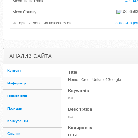
Alexa Traffic Rank
40104
9659
Alexa Country
История изменения показателей
Авторизаци
АНАЛИЗ САЙТА
Контент
Title
Home - Credit Union of Georgia
Информер
Keywords
Посетители
n/a
Позиции
Description
n/a
Конкуренты
Кодировка
Ссылки
UTF-8