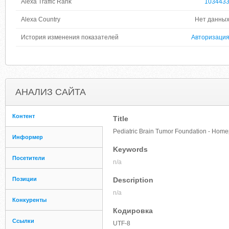
Alexa Traffic Rank
103443
Alexa Country
Нет данны
История изменения показателей
Авторизаци
АНАЛИЗ САЙТА
Контент
Title
Pediatric Brain Tumor Foundation - Hom
Информер
Keywords
Посетители
n/a
Позиции
Description
n/a
Конкуренты
Кодировка
Ссылки
UTF-8