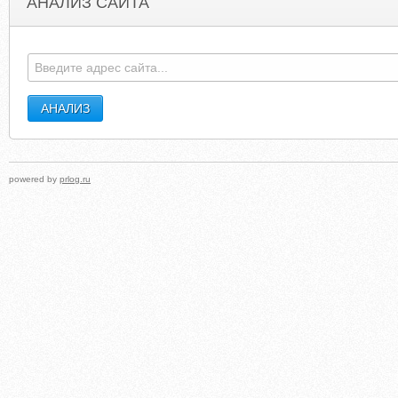
АНАЛИЗ САЙТА
HIDDENRPG.HI.FUNPIC.ORG
SPARKLEBOX2.
powered by
prlog.ru