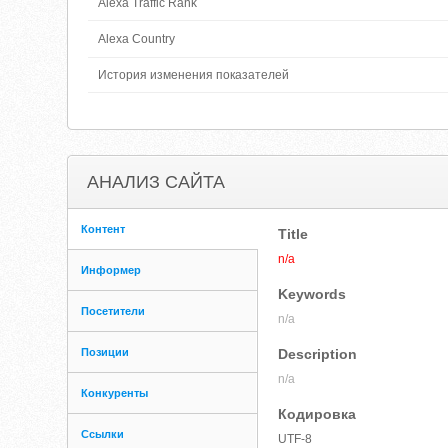
Alexa Traffic Rank
Alexa Country
История изменения показателей
АНАЛИЗ САЙТА
Контент
Title
n/a
Информер
Keywords
Посетители
n/a
Позиции
Description
n/a
Конкуренты
Кодировка
Ссылки
UTF-8