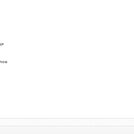
це
елов