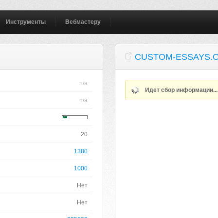
Инструменты
Вебмастеру
CUSTOM-ESSAYS.
n/a
Идет сбор информации..
n/a
20
1380
1000
Нет
Нет