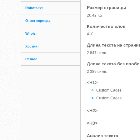
Размер страницы
Robots.txt
26.42 КБ
Ответ сервера
Количество слов
Whois
410
Длина текста на страни
Хостинг
2 847 симв.
Разное
Длина текста без проб
2 389 симв.
<H1>
Custom Cages
Custom Cages
<H2>
<H3>
Анализ текста