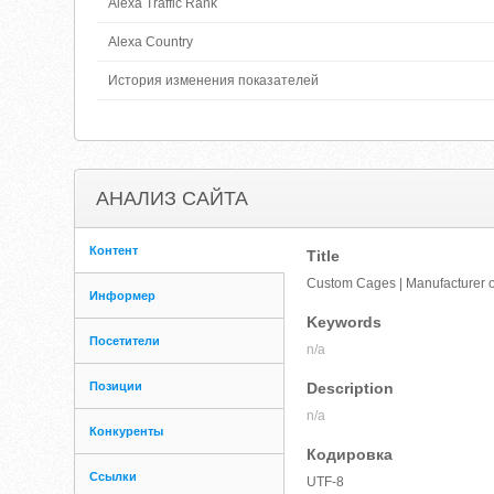
Alexa Traffic Rank
Alexa Country
История изменения показателей
АНАЛИЗ САЙТА
Контент
Title
Custom Cages | Manufacturer o
Информер
Keywords
Посетители
n/a
Позиции
Description
n/a
Конкуренты
Кодировка
Ссылки
UTF-8