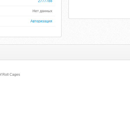
2777788
Нет данных
Авторизация
f Roll Cages