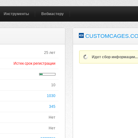
Инструменты
Вебмастеру
CUSTOMCAGES.CO
25 лет
Идет сбор информации..
Истек срок регистрации
10
1030
345
Нет
Нет