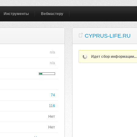
Инструменты
Вебмастеру
CYPRUS-LIFE.RU
n/a
Идет сбор информации..
n/a
74
116
Нет
Нет