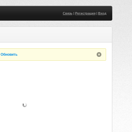
Связь
|
Регистрация
|
Вход
.
Обновить