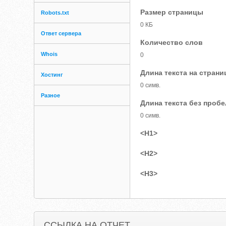
Размер страницы
Robots.txt
0 КБ
Ответ сервера
Количество слов
Whois
0
Длина текста на страни
Хостинг
0 симв.
Разное
Длина текста без проб
0 симв.
<H1>
<H2>
<H3>
ССЫЛКА НА ОТЧЕТ