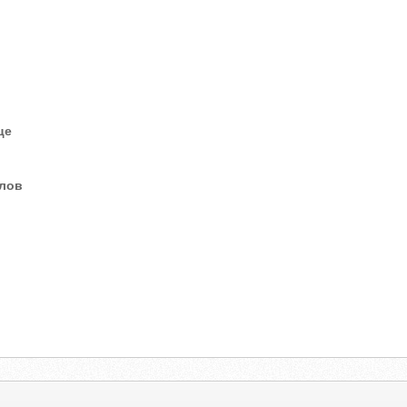
це
елов