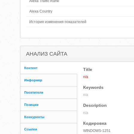
Alexa Traffic Rank
Alexa Country
История изменения показателей
АНАЛИЗ САЙТА
Контент
Title
n/a
Информер
Keywords
Посетители
n/a
Позиции
Description
n/a
Конкуренты
Кодировка
Ссылки
WINDOWS-1251