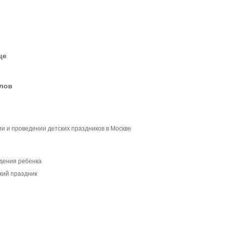
це
елов
ии и проведении детских праздников в Москве
дения ребенка
кий праздник