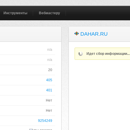
Инструменты
Вебмастеру
DAHAR.RU
n/a
Идет сбор информации..
n/a
20
405
401
Нет
Нет
9254249