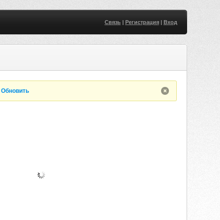
Связь
|
Регистрация
|
Вход
.
Обновить