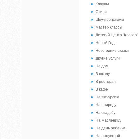
Клоуны
Стили
Шоу-программы
Мастер классы
Детский Центр "Клевер"
Новый Год
Новогодние сказки
Другие услуги
На дом
В школу
В ресторан
В кафе
На экскурсию
На природу
На свадьбу
На Масленицу
На день ребенка
На выпускной