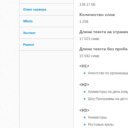
138.17 КБ
Ответ сервера
Количество слов
Whois
1 208
Длина текста на страни
Хостинг
17 023 симв.
Разное
Длина текста без проб
15 582 симв.
<H1>
Агентство по организац
<H2>
Аниматоры на день рож
Шоу Программы на детс
<H3>
Аниматоры
Ростовые куклы