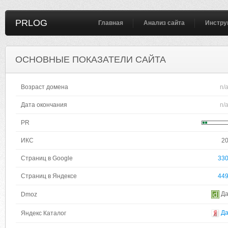
PRLOG
Главная
Анализ сайта
Инстру
ОСНОВНЫЕ ПОКАЗАТЕЛИ САЙТА
Возраст домена
n/
Дата окончания
n/
PR
ИКС
2
Страниц в Google
33
Страниц в Яндексе
44
Д
Dmoz
Д
Яндекс Каталог