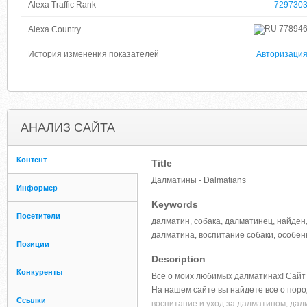
Alexa Traffic Rank
729730
77894
Alexa Country
История изменения показателей
Авторизаци
АНАЛИЗ САЙТА
Контент
Title
Далматины - Dalmatians
Информер
Keywords
Посетители
далматин, собака, далматинец, найден
далматина, воспитание собаки, особенно
Позиции
Description
Конкуренты
Все о моих любимых далматинах! Сайт
На нашем сайте вы найдете все о поро
Ссылки
воспитание и уход за далматином, да