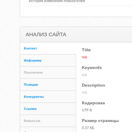
История изменения показателей
АНАЛИЗ САЙТА
Контент
Title
n/a
Информер
Keywords
Посетители
n/a
Позиции
Description
n/a
Конкуренты
Кодировка
Ссылки
UTF-8
Размер страницы
Robots.txt
0.37 КБ