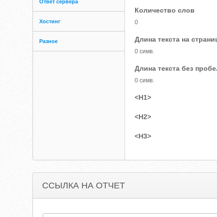
Ответ сервера
Количество слов
Хостинг
0
Длина текста на страни
Разное
0 симв.
Длина текста без проб
0 симв.
<H1>
<H2>
<H3>
ССЫЛКА НА ОТЧЕТ