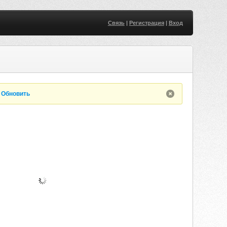
Связь
|
Регистрация
|
Вход
.
Обновить