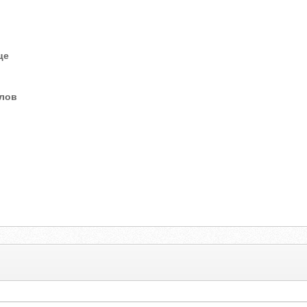
це
елов