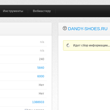
Инструменты
Вебмастеру
DANDY-SHOES.RU
n/a
Идет сбор информации..
n/a
240
5840
6000
Нет
Нет
1388933