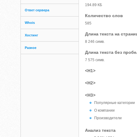
194.89 КБ
Ответ сервера
Количество слов
Whois
585
Длина текста на страни
Хостинг
8 246 симв.
Разное
Длина текста без проб
7 575 симв.
<H1>
<H2>
<H3>
Популярные категории
О компании
Производители
Анализ текста