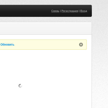
Связь
|
Регистрация
|
Вход
.
Обновить