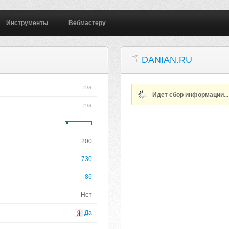
Инструменты
Вебмастеру
DANIAN.RU
n/a
Идет сбор информации..
n/a
200
730
86
Нет
Да