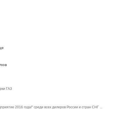
це
елов
рки ГАЗ
риятие 2016 года!" среди всех дилеров России и стран СНГ ...