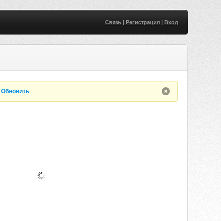
Связь
|
Регистрация
|
Вход
.
Обновить