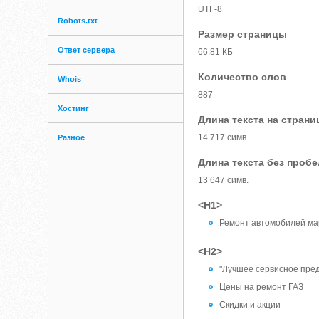
UTF-8
Robots.txt
Размер страницы
Ответ сервера
66.81 КБ
Количество слов
Whois
887
Хостинг
Длина текста на страни
14 717 симв.
Разное
Длина текста без проб
13 647 симв.
<H1>
Ремонт автомобилей ма
<H2>
"Лучшее сервисное предп
Цены на ремонт ГАЗ
Скидки и акции