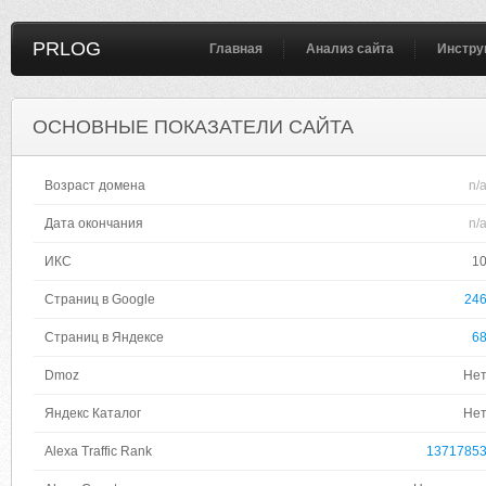
PRLOG
Главная
Анализ сайта
Инстру
ОСНОВНЫЕ ПОКАЗАТЕЛИ САЙТА
Возраст домена
n/
Дата окончания
n/
ИКС
1
Страниц в Google
24
Страниц в Яндексе
6
Dmoz
Не
Яндекс Каталог
Не
Alexa Traffic Rank
1371785