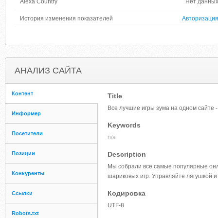
Alexa Country
Нет данны
История изменения показателей
Авторизаци
АНАЛИЗ САЙТА
Контент
Title
Все лучшие игры зума на одном сайте 
Информер
Keywords
Посетители
n/a
Позиции
Description
Мы собрали все самые популярные онл
Конкуренты
шариковых игр. Управляйте лягушкой и
Кодировка
Ссылки
UTF-8
Robots.txt