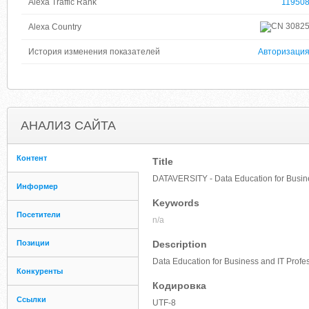
Alexa Traffic Rank
11950
3082
Alexa Country
История изменения показателей
Авторизаци
АНАЛИЗ САЙТА
Контент
Title
DATAVERSITY - Data Education for Busine
Информер
Keywords
Посетители
n/a
Позиции
Description
Data Education for Business and IT Profe
Конкуренты
Кодировка
Ссылки
UTF-8