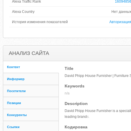
Alexa Traffic Rank
1609485
Alexa Country
Нет данны
История изменения показателей
Авторизаци
АНАЛИЗ САЙТА
Контент
Title
David Phipp House Furnisher | Furniture 
Информер
Keywords
Посетители
n/a
Позиции
Description
David Phipp House Furnisher is a specialis
Конкуренты
leading brand
s.
Кодировка
Ссылки