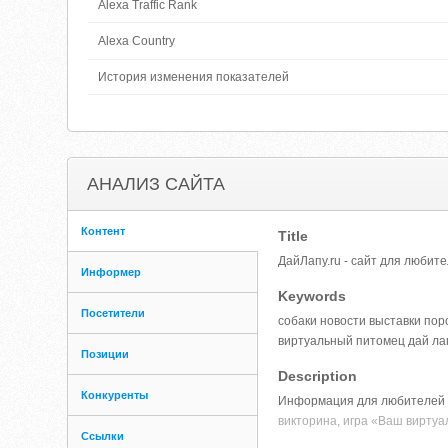
Alexa Traffic Rank
Alexa Country
История изменения показателей
АНАЛИЗ САЙТА
Контент
Title
ДайЛапу.ru - сайт для любит
Информер
Keywords
Посетители
собаки новости выставки пор
виртуальный питомец дай ла
Позиции
Description
Конкуренты
Информация для любителей и 
викторина, игра «Ваш виртуа
Ссылки