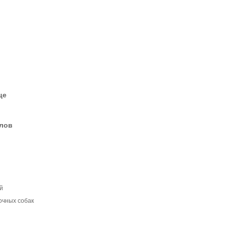
це
елов
й
очных собак