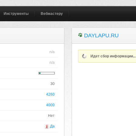
Инструменты
Вебмастеру
DAYLAPU.RU
n/a
Идет сбор информации..
n/a
30
4260
4000
Нет
Да