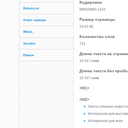
Кодировка
Robots.txt
WINDOWS-1251
Размер страницы
Ответ сервера
29.62 КБ
Whois
Количество слов
Хостинг
731
Длина текста на страни
Разное
10 917 симв.
Длина текста без проб
10 037 симв.
<H1>
<H2>
Лента собачьих новосте
Интересное для выстав
Интересное для всех