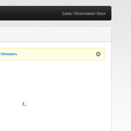
Связь
|
Регистрация
|
Вход
.
Обновить