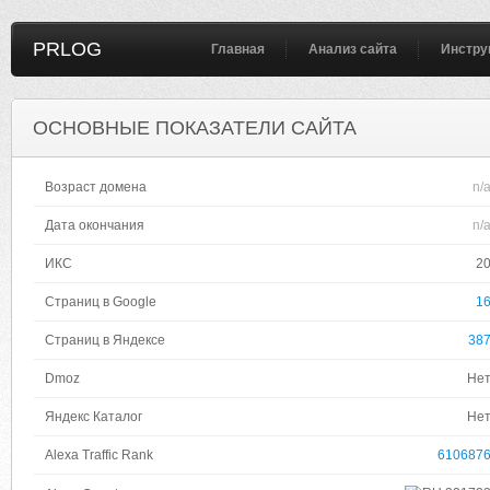
PRLOG
Главная
Анализ сайта
Инстру
ОСНОВНЫЕ ПОКАЗАТЕЛИ САЙТА
Возраст домена
n/
Дата окончания
n/
ИКС
2
Страниц в Google
1
Страниц в Яндексе
38
Dmoz
Не
Яндекс Каталог
Не
Alexa Traffic Rank
610687